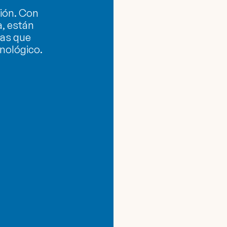
ción. Con
a, están
nas que
nológico.