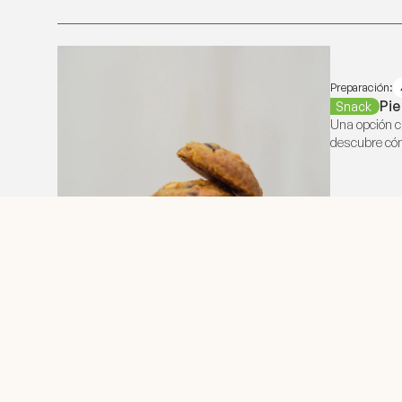
Preparación:
Pie
Snack
Una opción c
descubre cóm