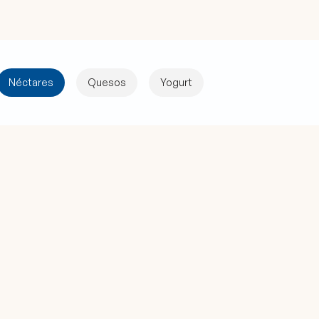
Néctares
Quesos
Yogurt