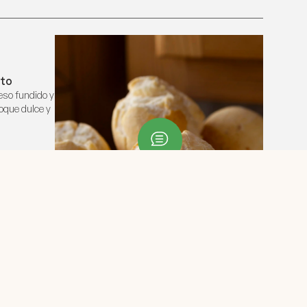
nto
eso fundido y
oque dulce y