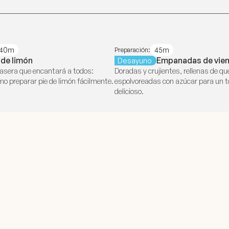
40m
45m
Preparación:
 de limón
Empanadas de vie
Desayuno
asera que encantará a todos:
Doradas y crujientes, rellenas de qu
o preparar pie de limón fácilmente.
espolvoreadas con azúcar para un t
delicioso.