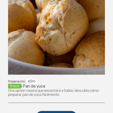
40m
Preparación:
Pan de yuca
Snack
Una opción casera que encantará a todos: descubre cómo
preparar pan de yuca fácilmente.