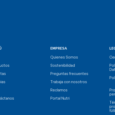
Ú
EMPRESA
LE
Quienes Somos
Cer
uctos
Sostenibilidad
Pol
Da
tas
Preguntas frecuentes
Pol
cias
Trabaja con nosotros
Reclamos
Pro
pe
áctanos
Portal Nutri
Tér
pro
fút