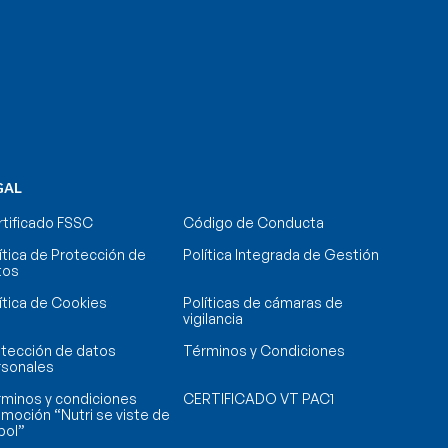
GAL
tificado FSSC
Código de Conducta
ítica de Protección de
Política Integrada de Gestión
tos
ítica de Cookies
Políticas de cámaras de
vigilancia
tección de datos
Términos y Condiciones
rsonales
minos y condiciones
CERTIFICADO VT PAC1
moción “Nutri se viste de
bol”