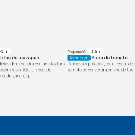
30m
40m
Preparación:
titas de mazapán
Sopa de tomate
Almuerzo
icias de almendra con una textura
Deliciosa y práctica, esta receta de
lzor irresistible. Un bocado
tomate se convertirá en una de tus 
 endulzar el día.