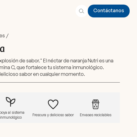
Contáctanos
Contáctanos
es
/
ja
xplosión de sabor." El néctar de naranja Nutri es una
mina C, que fortalece tu sistema inmunológico.
 delicioso sabor en cualquier momento.
poya al sistema
Frescura y delicioso sabor
Envases reciclables
inmunológico