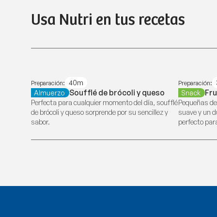
Usa Nutri en tus recetas
40m
Preparación:
Preparación:
Soufflé de brócoli y queso
Fru
Almuerzo
Snack
Perfecta para cualquier momento del día, soufflé
Pequeñas del
de brócoli y queso sorprende por su sencillez y
suave y un du
sabor.
perfecto para