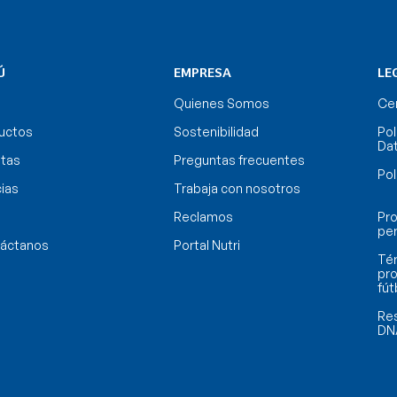
Ú
EMPRESA
LE
Quienes Somos
Cer
uctos
Sostenibilidad
Pol
Da
tas
Preguntas frecuentes
Pol
cias
Trabaja con nosotros
Reclamos
Pro
pe
áctanos
Portal Nutri
Tér
pro
fút
Res
DN