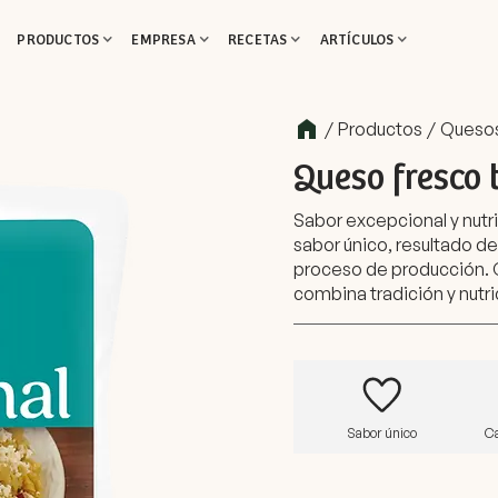
PRODUCTOS
EMPRESA
RECETAS
ARTÍCULOS
/
Productos
/
Queso
Queso fresco 
Sabor excepcional y nutr
sabor único, resultado d
proceso de producción. C
combina tradición y nutri
Sabor único
Ca