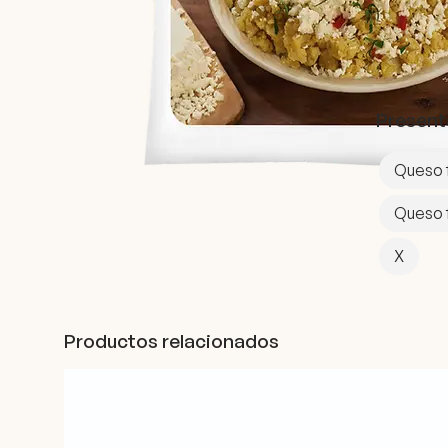
Present
Queso f
Queso f
X
Productos relacionados