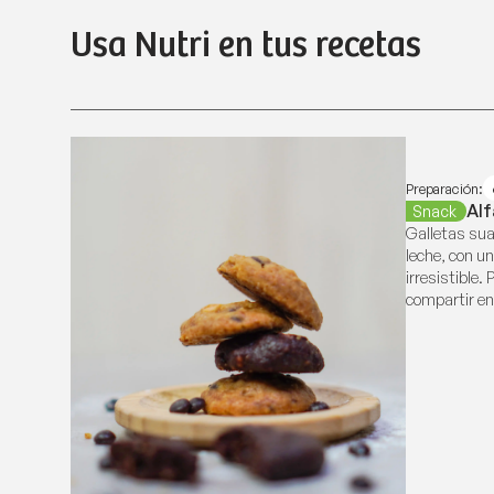
Usa Nutri en tus recetas
Preparación:
Alf
Snack
Galletas sua
leche, con u
irresistible
compartir en