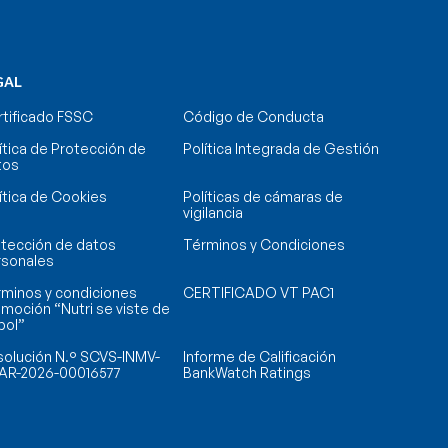
GAL
tificado FSSC
Código de Conducta
ítica de Protección de
Política Integrada de Gestión
tos
ítica de Cookies
Políticas de cámaras de
vigilancia
tección de datos
Términos y Condiciones
rsonales
minos y condiciones
CERTIFICADO VT PAC1
moción “Nutri se viste de
bol”
olución N.° SCVS-INMV-
Informe de Calificación
AR-2026-00016577
BankWatch Ratings