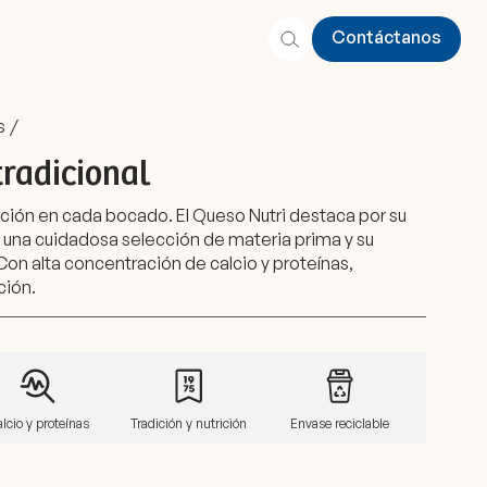
Contáctanos
Contáctanos
s
/
tradicional
ición en cada bocado. El Queso Nutri destaca por su
e una cuidadosa selección de materia prima y su
on alta concentración de calcio y proteínas,
ción.
lcio y proteínas
Tradición y nutrición
Envase reciclable