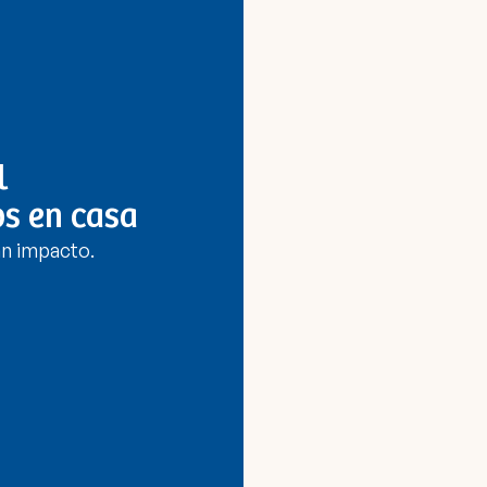
l
os en casa
n impacto.