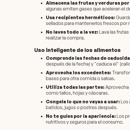
Almacena las frutas y verduras por
algunas emiten gases que aceleran el d
Usa recipientes herméticos:
Guarda 
sellados para mantenerlos frescos por
No laves todo a la vez:
Lava las fruta
realizar la compra.
Uso inteligente de los alimentos
Comprende las fechas de caducida
después de la fecha) y "caduca el" (cal
Aprovecha los excedentes:
Transfor
bases para otra comida o salsas.
Utiliza todas las partes:
Aprovecha 
como tallos, hojas y cáscaras.
Congela lo que no vayas a usar:
Los 
batidos, jugos o postres después.
No te guíes por la apariencia:
Los p
nutritivos y seguros para el consumo.