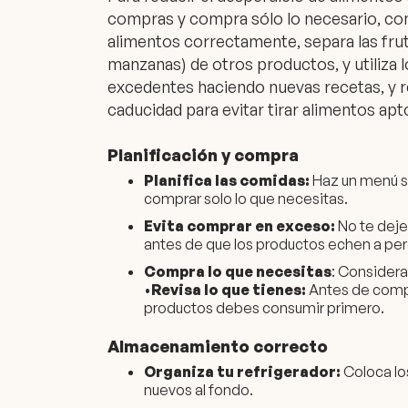
compras y compra sólo lo necesario, co
alimentos correctamente, separa las fru
manzanas) de otros productos, y utiliza
excedentes haciendo nuevas recetas, y r
caducidad para evitar tirar alimentos ap
Planificación y compra
Planifica las comidas:
Haz un menú se
comprar solo lo que necesitas.
Evita comprar en exceso:
No te dejes
antes de que los productos echen a per
Compra lo que necesitas
: Considera
•
Revisa lo que tienes:
Antes de compra
productos debes consumir primero.
Almacenamiento correcto
Organiza tu refrigerador:
Coloca lo
nuevos al fondo.